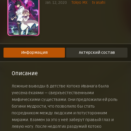
Jan. 12, 2020
Tokyo MX
tv asahi
Эпизод 9
8 марта 2020 г.
Эпизод 10
15 марта 2020 г.
Эпизод 11
22 марта 2020 г.
Эпизод 12
29 марта 2020 г.
Информация
Актерский состав
Эпизод 13
9 января 2023 г.
Эпизод 14
Описание
16 января 2023 г.
Эпизод 15
Ложные выводы В детстве Котоко Иванага была
23 января 2023 г.
унесена ёкаями — сверхъестественными
Эпизод 16
мифическими существами. Они предложили ей роль
30 января 2023 г.
богини мудрости, что позволило бы стать
Эпизод 17
посредником между людским и потусторонним
6 февраля 2023 г.
мирами. Взамен за это у неё заберут правый глаз и
Эпизод 18
13 февраля 2023 г.
левую ногу. После недолгих раздумий Котоко