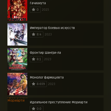
Гачиакута
0
2025
Император боевых искусств
8.4
2023
Фронтир Шангри-ла
8.1
2023
Монолог фармацевта
8.659
2023
Идеальное преступление Мориарти
0.0