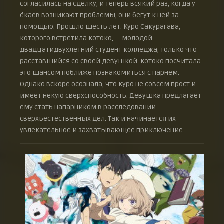
согласилась на сделку, и теперь всякий раз, когда у
Эпизод 19
20 февраля 2023 г.
ёкаев возникают проблемы, они бегут к ней за
помощью. Прошло шесть лет. Куро Сакурагава,
Эпизод 20
27 февраля 2023 г.
которого встретила Котоко, — молодой
двадцатидвухлетний студент колледжа, только что
Эпизод 21
6 марта 2023 г.
расставшийся со своей девушкой. Котоко посчитала
Эпизод 22
это шансом поближе познакомиться с парнем.
13 марта 2023 г.
Однако вскоре осознала, что Куро не совсем прост и
Эпизод 23
имеет некую сверхспособность. Девушка предлагает
20 марта 2023 г.
ему стать напарником в расследовании
Эпизод 24
сверхъестественных дел. Так и начинается их
27 марта 2023 г.
увлекательное и захватывающее приключение.