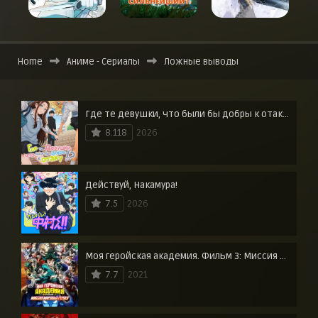
Home
Аниме - Сериалы
Ложные выводы
Где те девушки, что были бы добры к отаку?
8.118
2026
Действуй, Накамура!
7.5
2026
Моя геройская академия. Фильм 3: Миссия мировых героев
7.7
2021