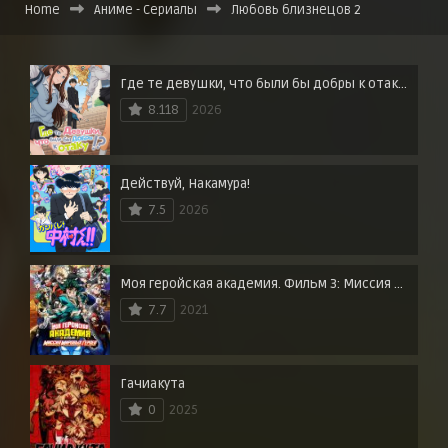
Home
Аниме - Сериалы
Любовь близнецов 2
Где те девушки, что были бы добры к отаку?
8.118
2026
Действуй, Накамура!
7.5
2026
Моя геройская академия. Фильм 3: Миссия мировых героев
7.7
2021
Гачиакута
0
2025