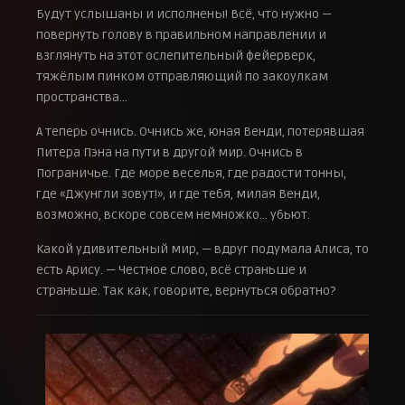
Будут услышаны и исполнены! Всё, что нужно —
повернуть голову в правильном направлении и
взглянуть на этот ослепительный фейерверк,
тяжёлым пинком отправляющий по закоулкам
пространства…
А теперь очнись. Очнись же, юная Венди, потерявшая
Питера Пэна на пути в другой мир. Очнись в
Пограничье. Где море веселья, где радости тонны,
где «Джунгли зовут!», и где тебя, милая Венди,
возможно, вскоре совсем немножко… убьют.
Какой удивительный мир, — вдруг подумала Алиса, то
есть Арису. — Честное слово, всё страньше и
страньше. Так как, говорите, вернуться обратно?