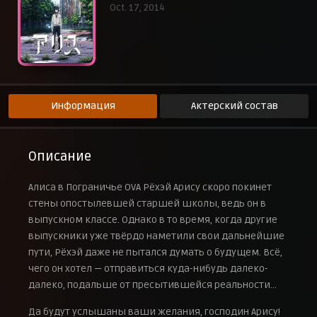
Oct. 17, 2014
Информация
Актерский состав
Описание
Алиса в Пограничье OVA Рёхэй Арису скоро покинет
стены опостылевшей старшей школы, ведь он в
выпускном классе. Однако в то время, когда другие
выпускники уже твёрдо наметили свои дальнейшие
пути, Рёхэй даже не пытался думать о будущем. Всё,
чего он хотел — отправиться куда-нибудь далеко-
далеко, подальше от пресытившейся реальности…
Да будут услышаны ваши желания, господин Арису!