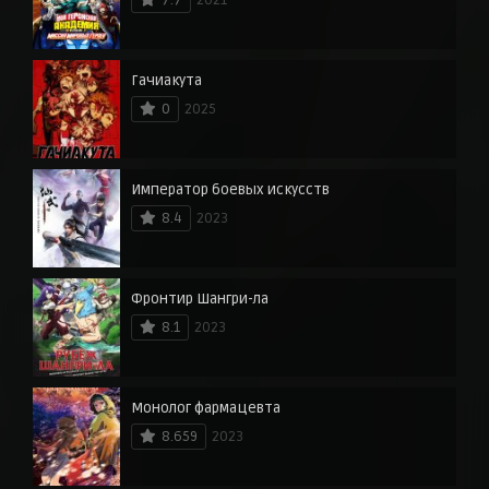
Гачиакута
0
2025
Император боевых искусств
8.4
2023
Фронтир Шангри-ла
8.1
2023
Монолог фармацевта
8.659
2023