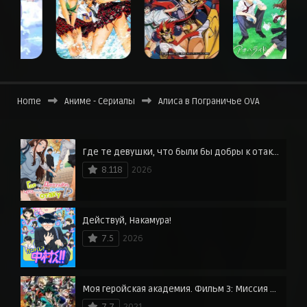
Home
Аниме - Сериалы
Алиса в Пограничье OVA
Где те девушки, что были бы добры к отаку?
8.118
2026
Действуй, Накамура!
7.5
2026
Моя геройская академия. Фильм 3: Миссия мировых героев
7.7
2021