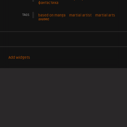
фантастика
TAGS
based on manga
martial artist
martial arts
аниме
Add widgets